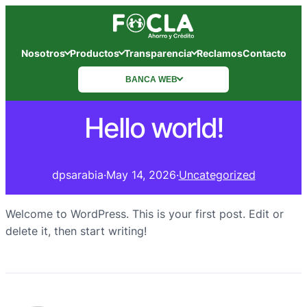
Nosotros
Productos
Transparencia
Reclamos
Contacto
BANCA WEB
Hello world!
dpsarabia
·
May 14, 2026
·
Uncategorized
Welcome to WordPress. This is your first post. Edit or
delete it, then start writing!